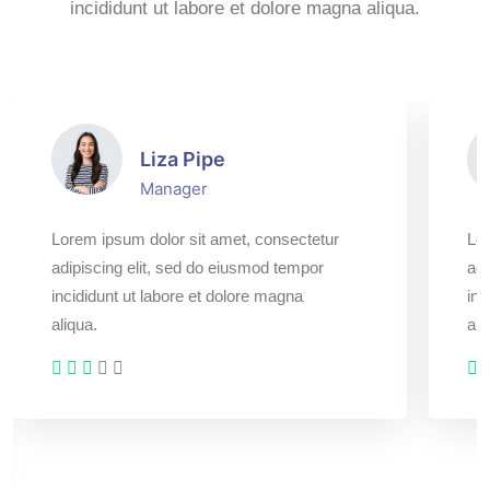
incididunt ut labore et dolore magna aliqua.
Liza Pipe
Manager
Lorem ipsum dolor sit amet, consectetur
Lor
adipiscing elit, sed do eiusmod tempor
adi
incididunt ut labore et dolore magna
inc
aliqua.
ali